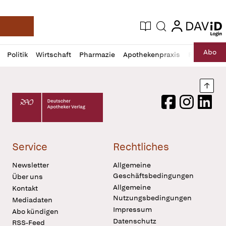
login
login
Aktuelle Ausgabe
Suche
Deutsche Apotheker Zeitung
Profil
Daz
Abo
Politik
Wirtschaft
Pharmazie
Apothekenpraxis
Recht
Sp
öffnen
Pur
Abo
öffnen
Nach
Deutscher Apotheker Verlag Logo
Facebook
Instagram
LinkedI
Service
Rechtliches
Newsletter
Allgemeine
Geschäftsbedingungen
Über uns
Allgemeine
Kontakt
Nutzungsbedingungen
Mediadaten
Impressum
Abo kündigen
Datenschutz
RSS-Feed