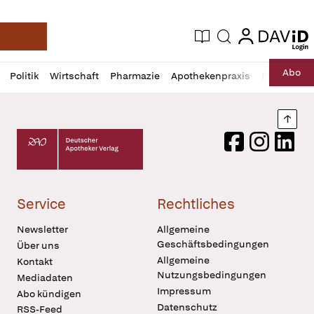
login
login
Aktuelle Ausgabe
Suche
Deutsche Apotheker Zeitung
Profil
Daz
Abo
Politik
Wirtschaft
Pharmazie
Apothekenpraxis
Recht
Sp
öffnen
Pur
Abo
öffnen
Nach
Deutscher Apotheker Verlag Logo
Facebook
Instagram
LinkedI
Service
Rechtliches
Newsletter
Allgemeine
Geschäftsbedingungen
Über uns
Allgemeine
Kontakt
Nutzungsbedingungen
Mediadaten
Impressum
Abo kündigen
Datenschutz
RSS-Feed