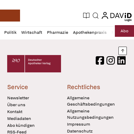
login
login
Aktuelle Ausgabe
Suche
Deutsche Apotheker Zeitung
Profil
Daz
Abo
Politik
Wirtschaft
Pharmazie
Apothekenpraxis
Recht
Sp
öffnen
Pur
Abo
öffnen
Nach
Deutscher Apotheker Verlag Logo
Facebook
Instagram
LinkedI
Service
Rechtliches
Newsletter
Allgemeine
Geschäftsbedingungen
Über uns
Allgemeine
Kontakt
Nutzungsbedingungen
Mediadaten
Impressum
Abo kündigen
Datenschutz
RSS-Feed