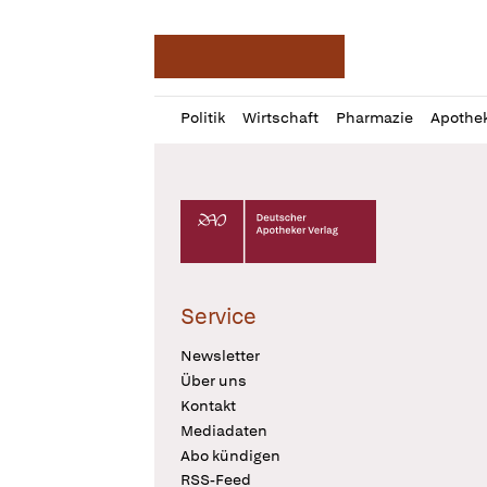
Deutsche Apotheker Ze
Profil
Daz
Politik
Wirtschaft
Pharmazie
Apothe
öffnen
Pur
Abo
öffnen
Deutscher Apotheker Verlag Logo
Service
Newsletter
Über uns
Kontakt
Mediadaten
Abo kündigen
RSS-Feed