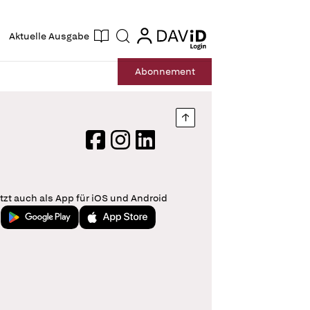
ogin
login
Aktuelle Ausgabe
Suche
Abo
nnement
Nach oben springen
Facebook
Instagram
LinkedIn
tzt auch als App für iOS und Android
Jetzt bei Google Play
Laden im App Store