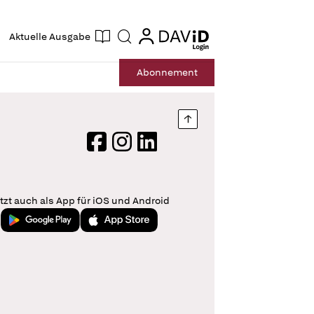
ogin
login
Aktuelle Ausgabe
Suche
Abo
nnement
Nach oben springen
Facebook
Instagram
LinkedIn
tzt auch als App für iOS und Android
Jetzt bei Google Play
Laden im App Store