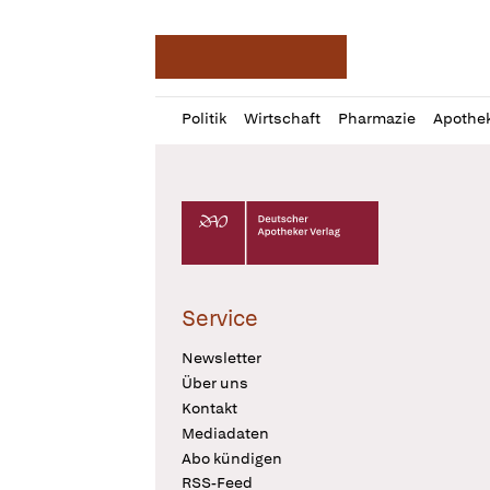
Deutsche Apotheker Ze
Profil
Daz
Politik
Wirtschaft
Pharmazie
Apothe
öffnen
Pur
Abo
öffnen
Deutscher Apotheker Verlag Logo
Service
Newsletter
Über uns
Kontakt
Mediadaten
Abo kündigen
RSS-Feed