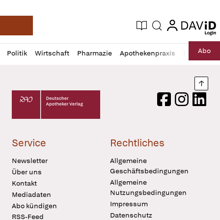
login
login
Aktuelle Ausgabe
Suche
Deutsche Apotheker Zeitung
Profil
Daz
Abo
Politik
Wirtschaft
Pharmazie
Apothekenpraxis
Recht
Sp
öffnen
Pur
Abo
öffnen
Nach
Deutscher Apotheker Verlag Logo
Facebook
Instagram
LinkedI
Service
Rechtliches
Newsletter
Allgemeine
Geschäftsbedingungen
Über uns
Allgemeine
Kontakt
Nutzungsbedingungen
Mediadaten
Impressum
Abo kündigen
Datenschutz
RSS-Feed