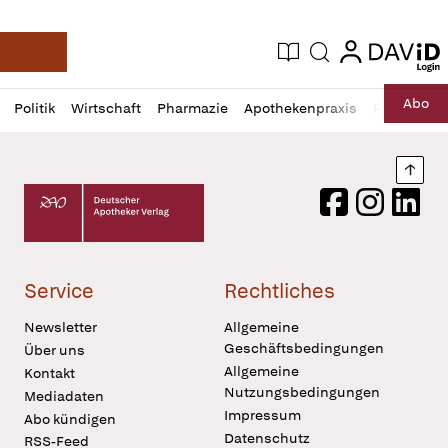
login
login
Aktuelle Ausgabe
Suche
Deutsche Apotheker Zeitung
Profil
Daz
Abo
Politik
Wirtschaft
Pharmazie
Apothekenpraxis
Recht
Sp
öffnen
Pur
Abo
öffnen
Nach
Deutscher Apotheker Verlag Logo
Facebook
Instagram
LinkedI
Service
Rechtliches
Newsletter
Allgemeine
Geschäftsbedingungen
Über uns
Allgemeine
Kontakt
Nutzungsbedingungen
Mediadaten
Impressum
Abo kündigen
Datenschutz
RSS-Feed