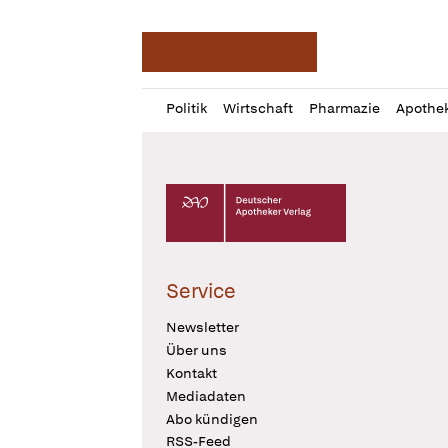
Deutsche Apotheker Ze
Profil
Daz
Politik
Wirtschaft
Pharmazie
Apothe
öffnen
Pur
Abo
öffnen
Deutscher Apotheker Verlag Logo
Service
Newsletter
Über uns
Kontakt
Mediadaten
Abo kündigen
RSS-Feed