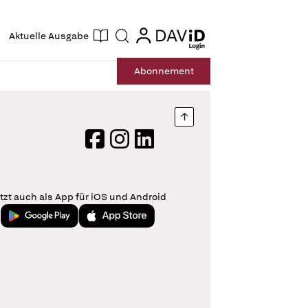
ogin
login
Aktuelle Ausgabe
Suche
Abo
nnement
Nach oben springen
Facebook
Instagram
LinkedIn
tzt auch als App für iOS und Android
Jetzt bei Google Play
Laden im App Store