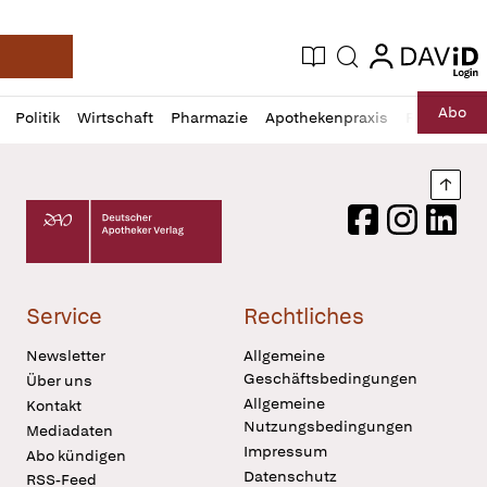
login
login
Aktuelle Ausgabe
Suche
Deutsche Apotheker Zeitung
Profil
Daz
Abo
Politik
Wirtschaft
Pharmazie
Apothekenpraxis
Recht
Sp
öffnen
Pur
Abo
öffnen
Nach
Deutscher Apotheker Verlag Logo
Facebook
Instagram
LinkedI
Service
Rechtliches
Newsletter
Allgemeine
Geschäftsbedingungen
Über uns
Allgemeine
Kontakt
Nutzungsbedingungen
Mediadaten
Impressum
Abo kündigen
Datenschutz
RSS-Feed