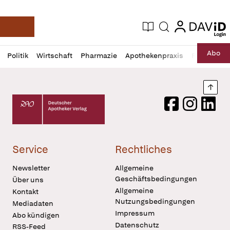
login
login
Aktuelle Ausgabe
Suche
Deutsche Apotheker Zeitung
Profil
Daz
Abo
Politik
Wirtschaft
Pharmazie
Apothekenpraxis
Recht
Sp
öffnen
Pur
Abo
öffnen
Nach
Deutscher Apotheker Verlag Logo
Facebook
Instagram
LinkedI
Service
Rechtliches
Newsletter
Allgemeine
Geschäftsbedingungen
Über uns
Allgemeine
Kontakt
Nutzungsbedingungen
Mediadaten
Impressum
Abo kündigen
Datenschutz
RSS-Feed