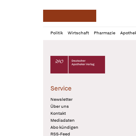
Deutsche Apotheker Ze
Profil
Daz
Politik
Wirtschaft
Pharmazie
Apothe
öffnen
Pur
Abo
öffnen
Deutscher Apotheker Verlag Logo
Service
Newsletter
Über uns
Kontakt
Mediadaten
Abo kündigen
RSS-Feed