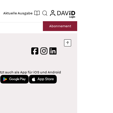
ogin
login
Aktuelle Ausgabe
Suche
Abo
nnement
Nach oben springen
Facebook
Instagram
LinkedIn
tzt auch als App für iOS und Android
Jetzt bei Google Play
Laden im App Store