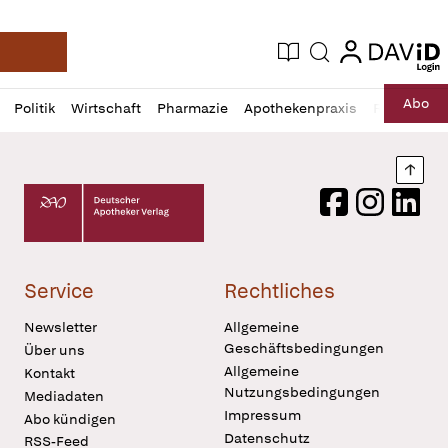
login
login
Aktuelle Ausgabe
Suche
Deutsche Apotheker Zeitung
Profil
Daz
Abo
Politik
Wirtschaft
Pharmazie
Apothekenpraxis
Recht
Sp
öffnen
Pur
Abo
öffnen
Nach
Deutscher Apotheker Verlag Logo
Facebook
Instagram
LinkedI
Service
Rechtliches
Newsletter
Allgemeine
Geschäftsbedingungen
Über uns
Allgemeine
Kontakt
Nutzungsbedingungen
Mediadaten
Impressum
Abo kündigen
Datenschutz
RSS-Feed