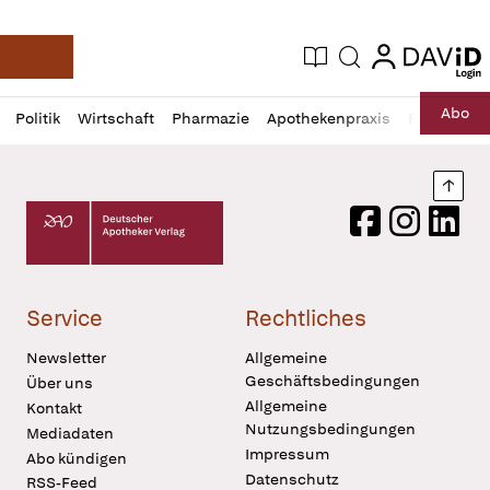
login
login
Aktuelle Ausgabe
Suche
Deutsche Apotheker Zeitung
Profil
Daz
Abo
Politik
Wirtschaft
Pharmazie
Apothekenpraxis
Recht
Sp
öffnen
Pur
Abo
öffnen
Nach
Deutscher Apotheker Verlag Logo
Facebook
Instagram
LinkedI
Service
Rechtliches
Newsletter
Allgemeine
Geschäftsbedingungen
Über uns
Allgemeine
Kontakt
Nutzungsbedingungen
Mediadaten
Impressum
Abo kündigen
Datenschutz
RSS-Feed