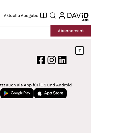
ogin
login
Aktuelle Ausgabe
Suche
Abo
nnement
Nach oben springen
Facebook
Instagram
LinkedIn
tzt auch als App für iOS und Android
Jetzt bei Google Play
Laden im App Store