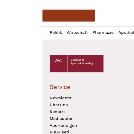
Deutsche Apotheker Ze
Profil
Daz
Politik
Wirtschaft
Pharmazie
Apothe
öffnen
Pur
Abo
öffnen
Deutscher Apotheker Verlag Logo
Service
Newsletter
Über uns
Kontakt
Mediadaten
Abo kündigen
RSS-Feed