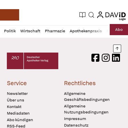
login
login
Aktuelle Ausgabe
Suche
Deutsche Apotheker Zeitung
Profil
Daz
Abo
Politik
Wirtschaft
Pharmazie
Apothekenpraxis
Recht
Sp
öffnen
Pur
Abo
öffnen
Nach
Deutscher Apotheker Verlag Logo
Facebook
Instagram
LinkedI
Service
Rechtliches
Newsletter
Allgemeine
Geschäftsbedingungen
Über uns
Allgemeine
Kontakt
Nutzungsbedingungen
Mediadaten
Impressum
Abo kündigen
Datenschutz
RSS-Feed