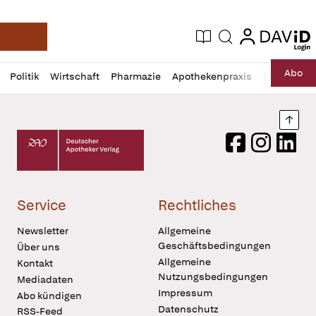
login
login
Aktuelle Ausgabe
Suche
Deutsche Apotheker Zeitung
Profil
Daz
Abo
Politik
Wirtschaft
Pharmazie
Apothekenpraxis
Recht
Sp
öffnen
Pur
Abo
öffnen
Nach
Deutscher Apotheker Verlag Logo
Facebook
Instagram
LinkedI
Service
Rechtliches
Newsletter
Allgemeine
Geschäftsbedingungen
Über uns
Allgemeine
Kontakt
Nutzungsbedingungen
Mediadaten
Impressum
Abo kündigen
Datenschutz
RSS-Feed