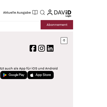
ogin
login
Aktuelle Ausgabe
Suche
Abo
nnement
Nach oben springen
Facebook
Instagram
LinkedIn
tzt auch als App für iOS und Android
Jetzt bei Google Play
Laden im App Store