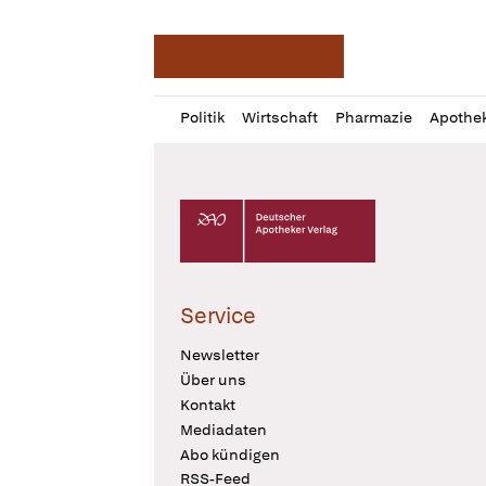
Deutsche Apotheker Ze
Profil
Daz
Politik
Wirtschaft
Pharmazie
Apothe
öffnen
Pur
Abo
öffnen
Deutscher Apotheker Verlag Logo
Service
Newsletter
Über uns
Kontakt
Mediadaten
Abo kündigen
RSS-Feed