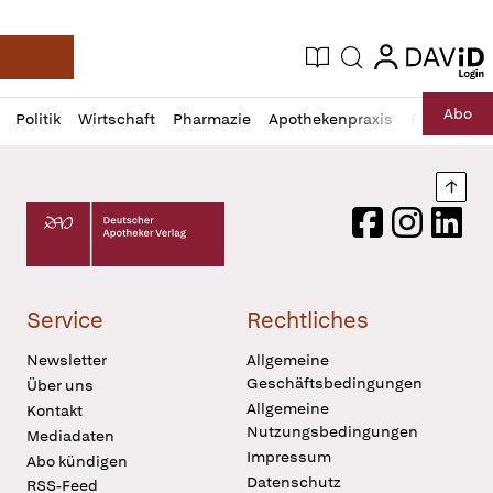
login
login
Aktuelle Ausgabe
Suche
Deutsche Apotheker Zeitung
Profil
Daz
Abo
Politik
Wirtschaft
Pharmazie
Apothekenpraxis
Recht
Sp
öffnen
Pur
Abo
öffnen
Nach
Deutscher Apotheker Verlag Logo
Facebook
Instagram
LinkedI
Service
Rechtliches
Newsletter
Allgemeine
Geschäftsbedingungen
Über uns
Allgemeine
Kontakt
Nutzungsbedingungen
Mediadaten
Impressum
Abo kündigen
Datenschutz
RSS-Feed