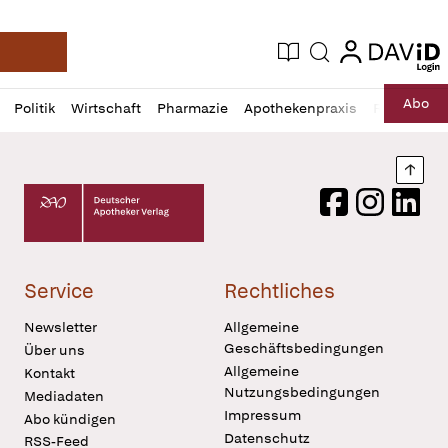
login
login
Aktuelle Ausgabe
Suche
Deutsche Apotheker Zeitung
Profil
Daz
Abo
Politik
Wirtschaft
Pharmazie
Apothekenpraxis
Recht
Sp
öffnen
Pur
Abo
öffnen
Nach
Deutscher Apotheker Verlag Logo
Facebook
Instagram
LinkedI
Service
Rechtliches
Newsletter
Allgemeine
Geschäftsbedingungen
Über uns
Allgemeine
Kontakt
Nutzungsbedingungen
Mediadaten
Impressum
Abo kündigen
Datenschutz
RSS-Feed