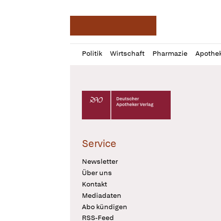
Deutsche Apotheker Ze
Profil
Daz
Politik
Wirtschaft
Pharmazie
Apothe
öffnen
Pur
Abo
öffnen
Deutscher Apotheker Verlag Logo
Service
Newsletter
Über uns
Kontakt
Mediadaten
Abo kündigen
RSS-Feed