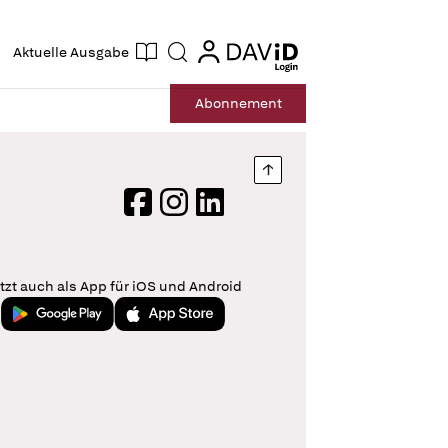
ogin
login
Aktuelle Ausgabe
Suche
Abo
nnement
Nach oben springen
Facebook
Instagram
LinkedIn
tzt auch als App für iOS und Android
Jetzt bei Google Play
Laden im App Store