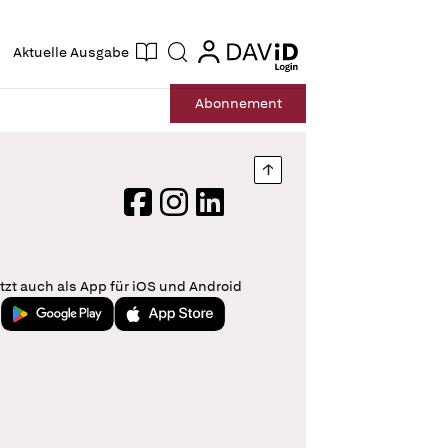
ogin
login
Aktuelle Ausgabe
Suche
Abo
nnement
Nach oben springen
Facebook
Instagram
LinkedIn
tzt auch als App für iOS und Android
Jetzt bei Google Play
Laden im App Store