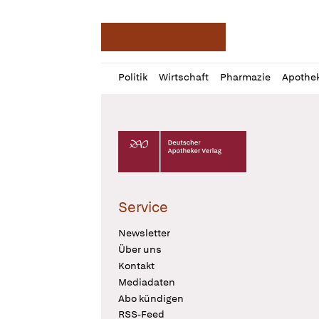
Deutsche Apotheker Ze
Profil
Daz
Politik
Wirtschaft
Pharmazie
Apothe
öffnen
Pur
Abo
öffnen
Deutscher Apotheker Verlag Logo
Service
Newsletter
Über uns
Kontakt
Mediadaten
Abo kündigen
RSS-Feed