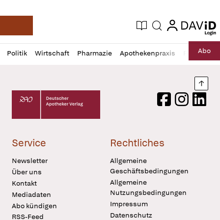
login
login
Aktuelle Ausgabe
Suche
Deutsche Apotheker Zeitung
Profil
Daz
Abo
Politik
Wirtschaft
Pharmazie
Apothekenpraxis
Recht
Sp
öffnen
Pur
Abo
öffnen
Nach
Deutscher Apotheker Verlag Logo
Facebook
Instagram
LinkedI
Service
Rechtliches
Newsletter
Allgemeine
Geschäftsbedingungen
Über uns
Allgemeine
Kontakt
Nutzungsbedingungen
Mediadaten
Impressum
Abo kündigen
Datenschutz
RSS-Feed