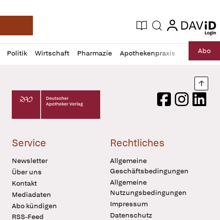
login
login
Aktuelle Ausgabe
Suche
Deutsche Apotheker Zeitung
Profil
Daz
Abo
Politik
Wirtschaft
Pharmazie
Apothekenpraxis
Recht
Sp
öffnen
Pur
Abo
öffnen
Nach
Deutscher Apotheker Verlag Logo
Facebook
Instagram
LinkedI
Service
Rechtliches
Newsletter
Allgemeine
Geschäftsbedingungen
Über uns
Allgemeine
Kontakt
Nutzungsbedingungen
Mediadaten
Impressum
Abo kündigen
Datenschutz
RSS-Feed