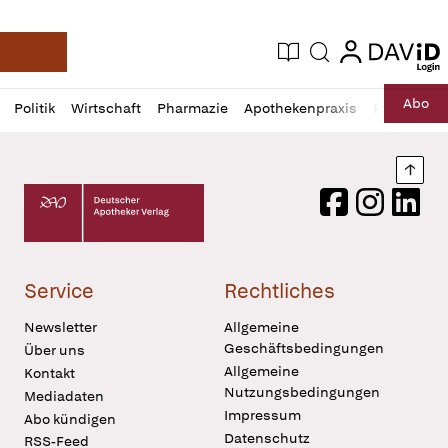
login
login
Aktuelle Ausgabe
Suche
Deutsche Apotheker Zeitung
Profil
Daz
Abo
Politik
Wirtschaft
Pharmazie
Apothekenpraxis
Recht
Sp
öffnen
Pur
Abo
öffnen
Nach
Deutscher Apotheker Verlag Logo
Facebook
Instagram
LinkedI
Service
Rechtliches
Newsletter
Allgemeine
Geschäftsbedingungen
Über uns
Allgemeine
Kontakt
Nutzungsbedingungen
Mediadaten
Impressum
Abo kündigen
Datenschutz
RSS-Feed