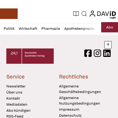
login
login
Aktuelle Ausgabe
Suche
Deutsche Apotheker Zeitung
Profil
Daz
Abo
Politik
Wirtschaft
Pharmazie
Apothekenpraxis
Recht
Sp
öffnen
Pur
Abo
öffnen
Nach
Deutscher Apotheker Verlag Logo
Facebook
Instagram
LinkedI
Service
Rechtliches
Newsletter
Allgemeine
Geschäftsbedingungen
Über uns
Allgemeine
Kontakt
Nutzungsbedingungen
Mediadaten
Impressum
Abo kündigen
Datenschutz
RSS-Feed