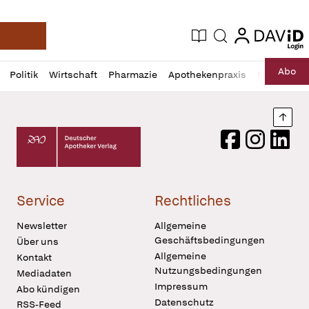
login
login
Aktuelle Ausgabe
Suche
Deutsche Apotheker Zeitung
Profil
Daz
Abo
Politik
Wirtschaft
Pharmazie
Apothekenpraxis
Recht
Sp
öffnen
Pur
Abo
öffnen
Nach
Deutscher Apotheker Verlag Logo
Facebook
Instagram
LinkedI
Service
Rechtliches
Newsletter
Allgemeine
Geschäftsbedingungen
Über uns
Allgemeine
Kontakt
Nutzungsbedingungen
Mediadaten
Impressum
Abo kündigen
Datenschutz
RSS-Feed