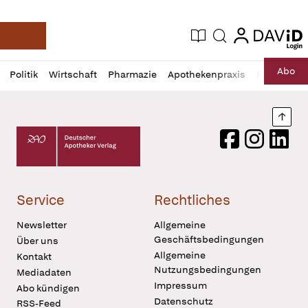
login
login
Aktuelle Ausgabe
Suche
Deutsche Apotheker Zeitung
Profil
Daz
Abo
Politik
Wirtschaft
Pharmazie
Apothekenpraxis
Recht
Sp
öffnen
Pur
Abo
öffnen
Nach
Deutscher Apotheker Verlag Logo
Facebook
Instagram
LinkedI
Service
Rechtliches
Newsletter
Allgemeine
Geschäftsbedingungen
Über uns
Allgemeine
Kontakt
Nutzungsbedingungen
Mediadaten
Impressum
Abo kündigen
Datenschutz
RSS-Feed