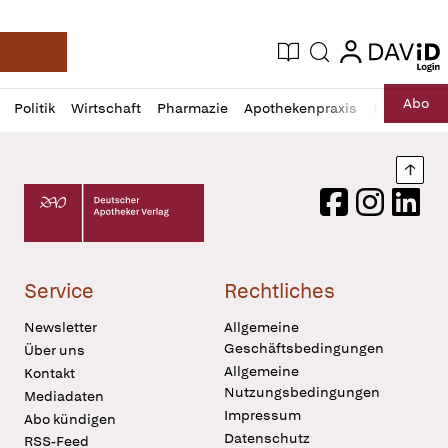
login
login
Aktuelle Ausgabe
Suche
Deutsche Apotheker Zeitung
Profil
Daz
Abo
Politik
Wirtschaft
Pharmazie
Apothekenpraxis
Recht
Sp
öffnen
Pur
Abo
öffnen
Nach
Deutscher Apotheker Verlag Logo
Facebook
Instagram
LinkedI
Service
Rechtliches
Newsletter
Allgemeine
Geschäftsbedingungen
Über uns
Allgemeine
Kontakt
Nutzungsbedingungen
Mediadaten
Impressum
Abo kündigen
Datenschutz
RSS-Feed