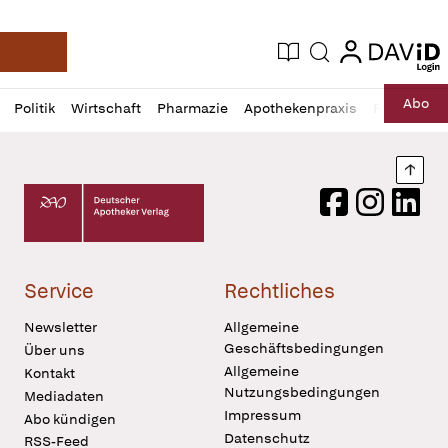
login
login
Aktuelle Ausgabe
Suche
Deutsche Apotheker Zeitung
Profil
Daz
Abo
Politik
Wirtschaft
Pharmazie
Apothekenpraxis
Recht
Sp
öffnen
Pur
Abo
öffnen
Nach
Deutscher Apotheker Verlag Logo
Facebook
Instagram
LinkedI
Service
Rechtliches
Newsletter
Allgemeine
Geschäftsbedingungen
Über uns
Allgemeine
Kontakt
Nutzungsbedingungen
Mediadaten
Impressum
Abo kündigen
Datenschutz
RSS-Feed