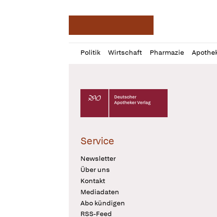
Deutsche Apotheker Ze
Profil
Daz
Politik
Wirtschaft
Pharmazie
Apothe
öffnen
Pur
Abo
öffnen
Deutscher Apotheker Verlag Logo
Service
Newsletter
Über uns
Kontakt
Mediadaten
Abo kündigen
RSS-Feed