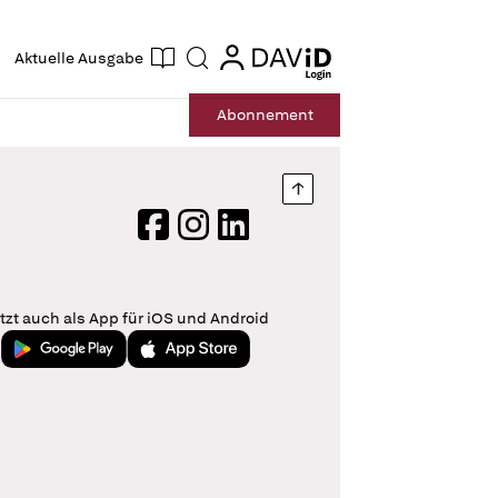
ogin
login
Aktuelle Ausgabe
Suche
Abo
nnement
Nach oben springen
Facebook
Instagram
LinkedIn
tzt auch als App für iOS und Android
Jetzt bei Google Play
Laden im App Store