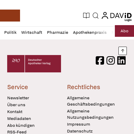
login
login
Aktuelle Ausgabe
Suche
Deutsche Apotheker Zeitung
Profil
Daz
Abo
Politik
Wirtschaft
Pharmazie
Apothekenpraxis
Recht
Sp
öffnen
Pur
Abo
öffnen
Nach
Deutscher Apotheker Verlag Logo
Facebook
Instagram
LinkedI
Service
Rechtliches
Newsletter
Allgemeine
Geschäftsbedingungen
Über uns
Allgemeine
Kontakt
Nutzungsbedingungen
Mediadaten
Impressum
Abo kündigen
Datenschutz
RSS-Feed