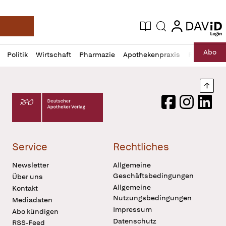
login
login
Aktuelle Ausgabe
Suche
Deutsche Apotheker Zeitung
Profil
Daz
Abo
Politik
Wirtschaft
Pharmazie
Apothekenpraxis
Recht
Sp
öffnen
Pur
Abo
öffnen
Nach
Deutscher Apotheker Verlag Logo
Facebook
Instagram
LinkedI
Service
Rechtliches
Newsletter
Allgemeine
Geschäftsbedingungen
Über uns
Allgemeine
Kontakt
Nutzungsbedingungen
Mediadaten
Impressum
Abo kündigen
Datenschutz
RSS-Feed