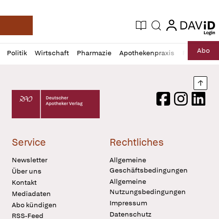
login
login
Aktuelle Ausgabe
Suche
Deutsche Apotheker Zeitung
Profil
Daz
Abo
Politik
Wirtschaft
Pharmazie
Apothekenpraxis
Recht
Sp
öffnen
Pur
Abo
öffnen
Nach
Deutscher Apotheker Verlag Logo
Facebook
Instagram
LinkedI
Service
Rechtliches
Newsletter
Allgemeine
Geschäftsbedingungen
Über uns
Allgemeine
Kontakt
Nutzungsbedingungen
Mediadaten
Impressum
Abo kündigen
Datenschutz
RSS-Feed