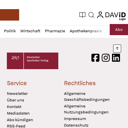
login
login
Aktuelle Ausgabe
Suche
Deutsche Apotheker Zeitung
Profil
Daz
Abo
Politik
Wirtschaft
Pharmazie
Apothekenpraxis
Recht
Sp
öffnen
Pur
Abo
öffnen
Nach
Deutscher Apotheker Verlag Logo
Facebook
Instagram
LinkedI
Service
Rechtliches
Newsletter
Allgemeine
Geschäftsbedingungen
Über uns
Allgemeine
Kontakt
Nutzungsbedingungen
Mediadaten
Impressum
Abo kündigen
Datenschutz
RSS-Feed