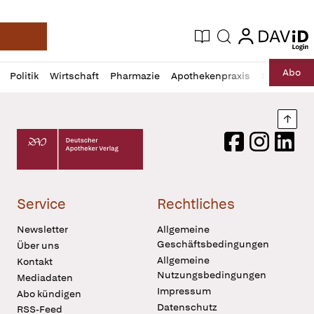
login
login
Aktuelle Ausgabe
Suche
Deutsche Apotheker Zeitung
Profil
Daz
Abo
Politik
Wirtschaft
Pharmazie
Apothekenpraxis
Recht
Sp
öffnen
Pur
Abo
öffnen
Nach
Deutscher Apotheker Verlag Logo
Facebook
Instagram
LinkedI
Service
Rechtliches
Newsletter
Allgemeine
Geschäftsbedingungen
Über uns
Allgemeine
Kontakt
Nutzungsbedingungen
Mediadaten
Impressum
Abo kündigen
Datenschutz
RSS-Feed