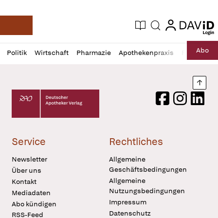
login
login
Aktuelle Ausgabe
Suche
Deutsche Apotheker Zeitung
Profil
Daz
Abo
Politik
Wirtschaft
Pharmazie
Apothekenpraxis
Recht
Sp
öffnen
Pur
Abo
öffnen
Nach
Deutscher Apotheker Verlag Logo
Facebook
Instagram
LinkedI
Service
Rechtliches
Newsletter
Allgemeine
Geschäftsbedingungen
Über uns
Allgemeine
Kontakt
Nutzungsbedingungen
Mediadaten
Impressum
Abo kündigen
Datenschutz
RSS-Feed