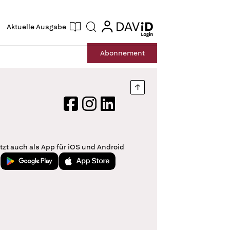
ogin
login
Aktuelle Ausgabe
Suche
Abo
nnement
Nach oben springen
Facebook
Instagram
LinkedIn
tzt auch als App für iOS und Android
Jetzt bei Google Play
Laden im App Store