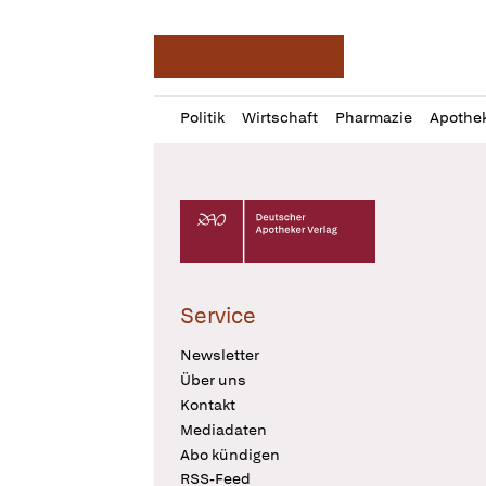
Deutsche Apotheker Ze
Profil
Daz
Politik
Wirtschaft
Pharmazie
Apothe
öffnen
Pur
Abo
öffnen
Deutscher Apotheker Verlag Logo
Service
Newsletter
Über uns
Kontakt
Mediadaten
Abo kündigen
RSS-Feed