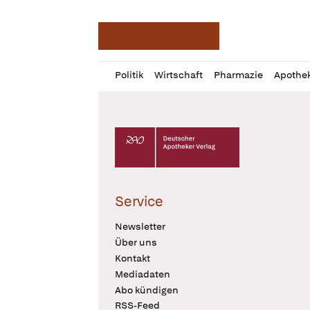
Deutsche Apotheker Ze
Profil
Daz
Politik
Wirtschaft
Pharmazie
Apothe
öffnen
Pur
Abo
öffnen
Deutscher Apotheker Verlag Logo
Service
Newsletter
Über uns
Kontakt
Mediadaten
Abo kündigen
RSS-Feed