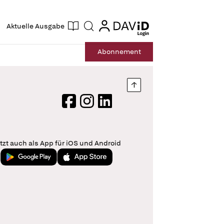
ogin
login
Aktuelle Ausgabe
Suche
Abo
nnement
Nach oben springen
Facebook
Instagram
LinkedIn
tzt auch als App für iOS und Android
Jetzt bei Google Play
Laden im App Store