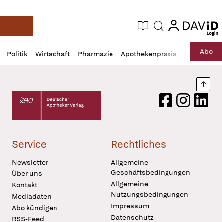
login
login
Aktuelle Ausgabe
Suche
Deutsche Apotheker Zeitung
Profil
Daz
Abo
Politik
Wirtschaft
Pharmazie
Apothekenpraxis
Recht
Sp
öffnen
Pur
Abo
öffnen
Nach
Deutscher Apotheker Verlag Logo
Facebook
Instagram
LinkedI
Service
Rechtliches
Newsletter
Allgemeine
Geschäftsbedingungen
Über uns
Allgemeine
Kontakt
Nutzungsbedingungen
Mediadaten
Impressum
Abo kündigen
Datenschutz
RSS-Feed