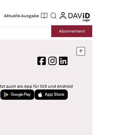
ogin
login
Aktuelle Ausgabe
Suche
Abo
nnement
Nach oben springen
Facebook
Instagram
LinkedIn
tzt auch als App für iOS und Android
Jetzt bei Google Play
Laden im App Store