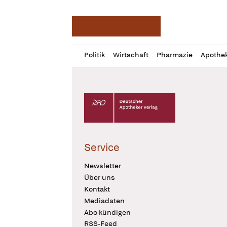
Deutsche Apotheker Ze
Profil
Daz
Politik
Wirtschaft
Pharmazie
Apothe
öffnen
Pur
Abo
öffnen
Deutscher Apotheker Verlag Logo
Service
Newsletter
Über uns
Kontakt
Mediadaten
Abo kündigen
RSS-Feed