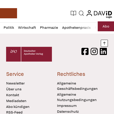
login
login
Aktuelle Ausgabe
Suche
Deutsche Apotheker Zeitung
Profil
Daz
Abo
Politik
Wirtschaft
Pharmazie
Apothekenpraxis
Recht
Sp
öffnen
Pur
Abo
öffnen
Nach
Deutscher Apotheker Verlag Logo
Facebook
Instagram
LinkedI
Service
Rechtliches
Newsletter
Allgemeine
Geschäftsbedingungen
Über uns
Allgemeine
Kontakt
Nutzungsbedingungen
Mediadaten
Impressum
Abo kündigen
Datenschutz
RSS-Feed