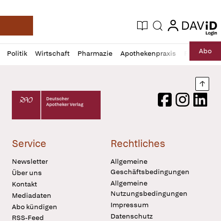
login
login
Aktuelle Ausgabe
Suche
Deutsche Apotheker Zeitung
Profil
Daz
Abo
Politik
Wirtschaft
Pharmazie
Apothekenpraxis
Recht
Sp
öffnen
Pur
Abo
öffnen
Nach
Deutscher Apotheker Verlag Logo
Facebook
Instagram
LinkedI
Service
Rechtliches
Newsletter
Allgemeine
Geschäftsbedingungen
Über uns
Allgemeine
Kontakt
Nutzungsbedingungen
Mediadaten
Impressum
Abo kündigen
Datenschutz
RSS-Feed