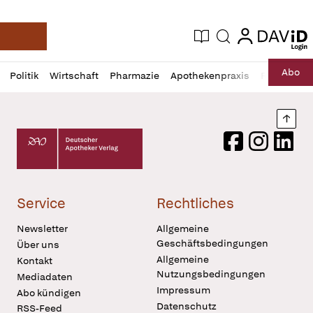
login
login
Aktuelle Ausgabe
Suche
Deutsche Apotheker Zeitung
Profil
Daz
Abo
Politik
Wirtschaft
Pharmazie
Apothekenpraxis
Recht
Sp
öffnen
Pur
Abo
öffnen
Nach
Deutscher Apotheker Verlag Logo
Facebook
Instagram
LinkedI
Service
Rechtliches
Newsletter
Allgemeine
Geschäftsbedingungen
Über uns
Allgemeine
Kontakt
Nutzungsbedingungen
Mediadaten
Impressum
Abo kündigen
Datenschutz
RSS-Feed