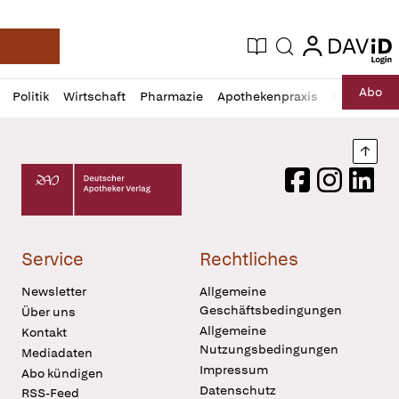
login
login
Aktuelle Ausgabe
Suche
Deutsche Apotheker Zeitung
Profil
Daz
Abo
Politik
Wirtschaft
Pharmazie
Apothekenpraxis
Recht
Sp
öffnen
Pur
Abo
öffnen
Nach
Deutscher Apotheker Verlag Logo
Facebook
Instagram
LinkedI
Service
Rechtliches
Newsletter
Allgemeine
Geschäftsbedingungen
Über uns
Allgemeine
Kontakt
Nutzungsbedingungen
Mediadaten
Impressum
Abo kündigen
Datenschutz
RSS-Feed