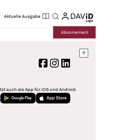
ogin
login
Aktuelle Ausgabe
Suche
Abo
nnement
Nach oben springen
Facebook
Instagram
LinkedIn
tzt auch als App für iOS und Android
Jetzt bei Google Play
Laden im App Store