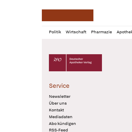
Deutsche Apotheker Ze
Profil
Daz
Politik
Wirtschaft
Pharmazie
Apothe
öffnen
Pur
Abo
öffnen
Deutscher Apotheker Verlag Logo
Service
Newsletter
Über uns
Kontakt
Mediadaten
Abo kündigen
RSS-Feed