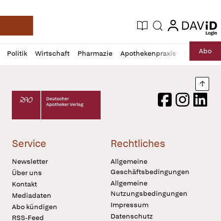
login
login
Aktuelle Ausgabe
Suche
Deutsche Apotheker Zeitung
Profil
Daz
Abo
Politik
Wirtschaft
Pharmazie
Apothekenpraxis
Recht
Sp
öffnen
Pur
Abo
öffnen
Nach
Deutscher Apotheker Verlag Logo
Facebook
Instagram
LinkedI
Service
Rechtliches
Newsletter
Allgemeine
Geschäftsbedingungen
Über uns
Allgemeine
Kontakt
Nutzungsbedingungen
Mediadaten
Impressum
Abo kündigen
Datenschutz
RSS-Feed