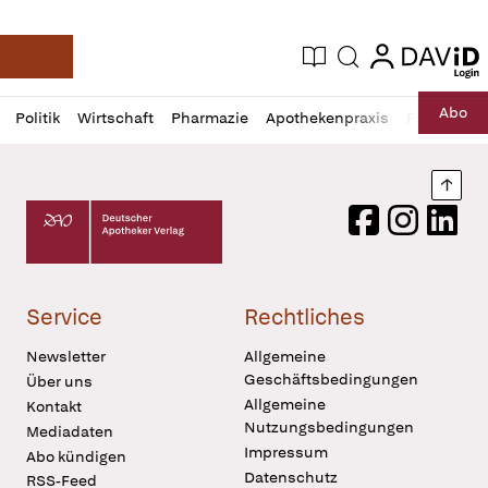
login
login
Aktuelle Ausgabe
Suche
Deutsche Apotheker Zeitung
Profil
Daz
Abo
Politik
Wirtschaft
Pharmazie
Apothekenpraxis
Recht
Sp
öffnen
Pur
Abo
öffnen
Nach
Deutscher Apotheker Verlag Logo
Facebook
Instagram
LinkedI
Service
Rechtliches
Newsletter
Allgemeine
Geschäftsbedingungen
Über uns
Allgemeine
Kontakt
Nutzungsbedingungen
Mediadaten
Impressum
Abo kündigen
Datenschutz
RSS-Feed