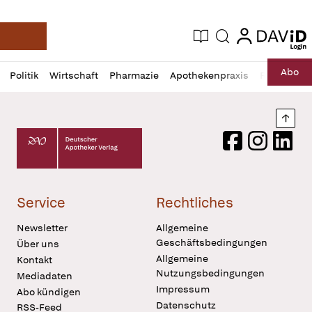
login
login
Aktuelle Ausgabe
Suche
Deutsche Apotheker Zeitung
Profil
Daz
Abo
Politik
Wirtschaft
Pharmazie
Apothekenpraxis
Recht
Sp
öffnen
Pur
Abo
öffnen
Nach
Deutscher Apotheker Verlag Logo
Facebook
Instagram
LinkedI
Service
Rechtliches
Newsletter
Allgemeine
Geschäftsbedingungen
Über uns
Allgemeine
Kontakt
Nutzungsbedingungen
Mediadaten
Impressum
Abo kündigen
Datenschutz
RSS-Feed