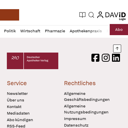
login
login
Aktuelle Ausgabe
Suche
Deutsche Apotheker Zeitung
Profil
Daz
Abo
Politik
Wirtschaft
Pharmazie
Apothekenpraxis
Recht
Sp
öffnen
Pur
Abo
öffnen
Nach
Deutscher Apotheker Verlag Logo
Facebook
Instagram
LinkedI
Service
Rechtliches
Newsletter
Allgemeine
Geschäftsbedingungen
Über uns
Allgemeine
Kontakt
Nutzungsbedingungen
Mediadaten
Impressum
Abo kündigen
Datenschutz
RSS-Feed