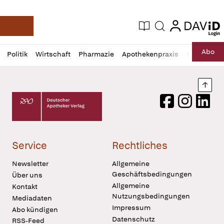
login
login
Aktuelle Ausgabe
Suche
Deutsche Apotheker Zeitung
Profil
Daz
Abo
Politik
Wirtschaft
Pharmazie
Apothekenpraxis
Recht
Sp
öffnen
Pur
Abo
öffnen
Nach
Deutscher Apotheker Verlag Logo
Facebook
Instagram
LinkedI
Service
Rechtliches
Newsletter
Allgemeine
Geschäftsbedingungen
Über uns
Allgemeine
Kontakt
Nutzungsbedingungen
Mediadaten
Impressum
Abo kündigen
Datenschutz
RSS-Feed